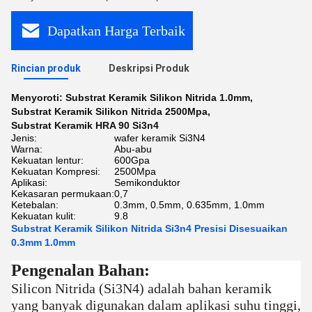
Dapatkan Harga Terbaik
Rincian produk
Deskripsi Produk
Menyoroti:
Substrat Keramik Silikon Nitrida 1.0mm
,
Substrat Keramik Silikon Nitrida 2500Mpa
,
Substrat Keramik HRA 90 Si3n4
Jenis:
wafer keramik Si3N4
Warna:
Abu-abu
Kekuatan lentur:
600Gpa
Kekuatan Kompresi:
2500Mpa
Aplikasi:
Semikonduktor
Kekasaran permukaan:
0,7
Ketebalan:
0.3mm, 0.5mm, 0.635mm, 1.0mm
Kekuatan kulit:
9.8
Substrat Keramik Silikon Nitrida Si3n4 Presisi Disesuaikan
0.3mm 1.0mm
Pengenalan Bahan:
Silicon Nitrida (Si3N4) adalah bahan keramik
yang banyak digunakan dalam aplikasi suhu tinggi,