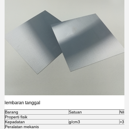
lembaran tanggal
Barang
Satuan
Nilai
Properti fisik
Kepadatan
g/cm3
>
3.2
Peralatan mekanis