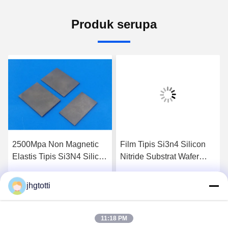
Produk serupa
2500Mpa Non Magnetic
Film Tipis Si3n4 Silicon
Elastis Tipis Si3N4 Silicon
Nitride Substrat Wafer
Nitride Sheet Wafer Plat
Sheet Untuk Power
Elektrik
Electronics
jhgtotti
k
Dapatkan Harga Terbaik
Dapatkan Harga Terbaik
11:18 PM