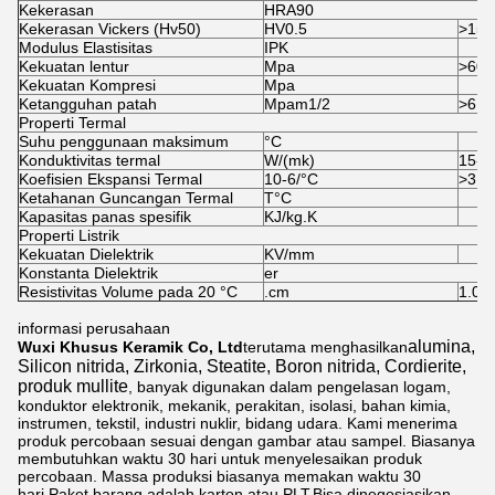
Kekerasan
HRA90
Kekerasan Vickers (Hv50)
HV0.5
>
155
Modulus Elastisitas
IPK
Kekuatan lentur
Mpa
>
600
Kekuatan Kompresi
Mpa
Ketangguhan patah
Mpam1/2
>
6.0
Properti Termal
Suhu penggunaan maksimum
°
C
Konduktivitas termal
W/(mk)
15-2
Koefisien Ekspansi Termal
10-6/°
C
>
3.1
Ketahanan Guncangan Termal
T
°
C
Kapasitas panas spesifik
KJ/kg.K
Properti Listrik
Kekuatan Dielektrik
KV/mm
Konstanta Dielektrik
er
Resistivitas Volume pada 20 °
C
.cm
1.0X
informasi perusahaan
alumina,
Wuxi Khusus Keramik Co, Ltd
terutama menghasilkan
Silicon nitrida, Zirkonia, Steatite, Boron nitrida, Cordierite,
produk mullite
, banyak digunakan dalam pengelasan logam,
konduktor elektronik, mekanik, perakitan, isolasi, bahan kimia,
instrumen, tekstil, industri nuklir, bidang udara. Kami menerima
produk percobaan sesuai dengan gambar atau sampel. Biasanya
membutuhkan waktu 30 hari untuk menyelesaikan produk
percobaan. Massa produksi biasanya memakan waktu 30
hari.Paket barang adalah karton atau PLT.Bisa dinegosiasikan