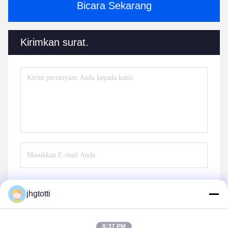
Bicara Sekarang
Kirimkan surat.
jhgtotti
Kirim
8:37 PM