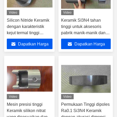
Video
Video
Silicon Nitride Keramik
Keramik SI3N4 tahan
dengan karakteristik
tinggi untuk aksesoris
kejut termal tinggi
pabrik manik-manik dan
ketahanan korosi tinggi
panel dehidrasi keramik
Dapatkan Harga
Dapatkan Harga
tidak basah dengan
untuk pembuatan kertas
logam non-ferrous dan
Terbaik
Terbaik
bahan ideal untuk
industri metalurgi dan
las
Video
Video
Mesin presisi tinggi
Permukaan Tinggi dipoles
Keramik silikon nitrat
Ra0.1 Si3N4 Keramik
yang disesuaikan dapat
dengan akurasi dimensi