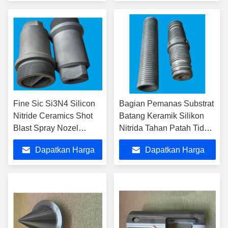
Terbaik
Terbaik
Fine Sic Si3N4 Silicon
Bagian Pemanas Substrat
Nitride Ceramics Shot
Batang Keramik Silikon
Blast Spray Nozel
Nitrida Tahan Patah Tidak
Termal Dan Penutup
Teratur
Dapatkan Harga
Dapatkan Harga
Terbaik
Terbaik