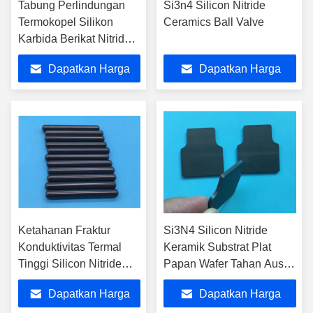
Tabung Perlindungan
Si3n4 Silicon Nitride
Termokopel Silikon
Ceramics Ball Valve
Karbida Berikat Nitrida
Presisi Tinggi
Dapatkan Harga
Dapatkan Harga
Terbaik
Terbaik
Ketahanan Fraktur
Si3N4 Silicon Nitride
Konduktivitas Termal
Keramik Substrat Plat
Tinggi Silicon Nitride
Papan Wafer Tahan Aus
Ceramics Tube Roller
Suhu Tinggi
Dapatkan Harga
Dapatkan Harga
Rod Pipe