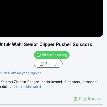
Untuk Wahl Senior Clipper Pusher Scissors
Bicara Sekarang
Berbagi
onium Dioksida yang dipoles
k Keramik Zirkonia: Dengan kondisi keramik fungsional, ketahanan
duksi,...
Lihat Lebih Lanjut
Tinggalkan pesan.