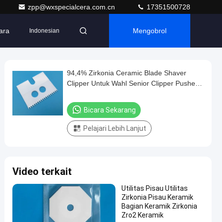
zpp@wxspecialcera.com.cn
17351500728
ara
Mengobrol
Indonesian
94,4% Zirkonia Ceramic Blade Shaver
Clipper Untuk Wahl Senior Clipper Pusher
Scissors
Bicara Sekarang
Pelajari Lebih Lanjut
Video terkait
Utilitas Pisau Utilitas
Zirkonia Pisau Keramik
Bagian Keramik Zirkonia
Zro2 Keramik