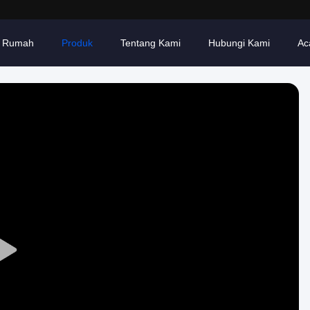
Rumah
Produk
Tentang Kami
Hubungi Kami
Ac
Play
Video