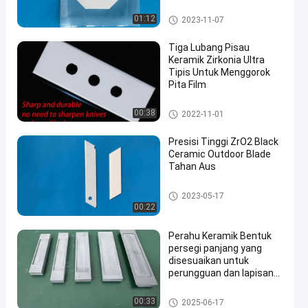
Pisau Keramik Zirkonia
01:12
2023-11-07
Tiga Lubang Pisau
Keramik Zirkonia Ultra
Tipis Untuk Menggorok
Pita Film
Pisau Keramik Zirkonia
00:38
2022-11-01
Presisi Tinggi ZrO2 Black
Ceramic Outdoor Blade
Tahan Aus
Pisau Keramik Zirkonia
2023-05-17
00:22
Perahu Keramik Bentuk
persegi panjang yang
disesuaikan untuk
perungguan dan lapisan
anti-palsu logo laser
perahu penguapan keramik
00:33
2025-06-17