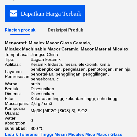
Dapatkan Harga Terbaik
Rincian produk
Deskripsi Produk
Menyoroti:
Micalex Macor Glass Ceramic
,
Micalex Machinable Macor Ceramic
,
Macor Material Micalex
Tempat asal:
Jiangsu China
Tipe:
Bagian keramik
Aplikasi:
Keramik Industri, mesin, elektronik, kimia
pembengkokan, pengelasan, pemotongan, meninju,
Layanan
pencetakan, penggilingan, penggilingan,
Pemrosesan:
pengeboran, c
Warna:
putih
Bentuk:
Disesuaikan
Dimensi:
Disesuaikan
Fitur:
Kekerasan tinggi, kekuatan tinggi, suhu tinggi
Massa jenis:
2,6 g / cm3
Komposisi
Mg3K [AlF2O (SiO3) 3], SiO2
Utama:
water
0
absorption:
suhu abadi:
800 ℃
Listrik Toleransi Tinggi Mesin Micalex Mica Macor Glass