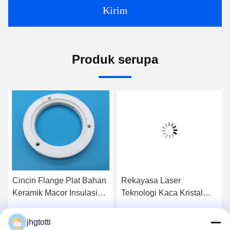
Kirim
Produk serupa
Cincin Flange Plat Bahan
Rekayasa Laser
Keramik Macor Insulasi
Teknologi Kaca Kristal
Densitas Rendah yang
Mikro Kecil Macor
Dapat Dipakai
Ceramic Machining Cover
jhgtotti
k
Dapatkan Harga Terbaik
Dapatkan Harga Terbaik
Lid