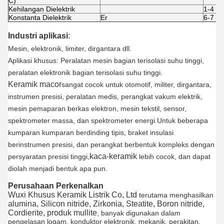
C)
Kehilangan Dielektrik
1-4 * 
Konstanta Dielektrik
Er
6-7
Industri aplikasi
:
Mesin, elektronik, limiter, dirgantara dll.
Aplikasi khusus: Peralatan mesin bagian terisolasi suhu tinggi,
peralatan elektronik bagian terisolasi suhu tinggi.
Keramik macor
sangat cocok untuk otomotif, militer, dirgantara,
instrumen presisi, peralatan medis, perangkat vakum elektrik,
mesin pemaparan berkas elektron, mesin tekstil, sensor,
spektrometer massa, dan spektrometer energi.Untuk beberapa
kumparan kumparan berdinding tipis, braket insulasi
berinstrumen presisi, dan perangkat berbentuk kompleks dengan
kaca-keramik
persyaratan presisi tinggi,
lebih cocok, dan dapat
diolah menjadi bentuk apa pun.
Perusahaan Perkenalkan
Wuxi Khusus Keramik Listrik Co, Ltd
terutama menghasilkan
alumina, Silicon nitride, Zirkonia, Steatite, Boron nitride,
Cordierite, produk mullite
, banyak digunakan dalam
pengelasan logam, konduktor elektronik, mekanik, perakitan,