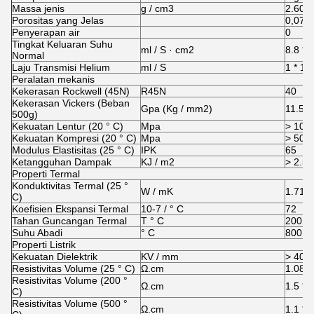
Massa jenis
g / cm3
2.60
Porositas yang Jelas
0,07%
Penyerapan air
0
Tingkat Keluaran Suhu
ml / S · cm2
8.8 * 
Normal
Laju Transmisi Helium
ml / S
1 * 10
Peralatan mekanis
Kekerasan Rockwell (45N)
R45N
40
Kekerasan Vickers (Beban
Gpa (Kg / mm2)
11.5 (
500g)
Kekuatan Lentur (20 ° C)
Mpa
> 108
Kekuatan Kompresi (20 ° C)
Mpa
> 508
Modulus Elastisitas (25 ° C)
IPK
65
Ketangguhan Dampak
KJ / m2
> 2.56
Properti Termal
Konduktivitas Termal (25 °
W / mK
1.71
C)
Koefisien Ekspansi Termal
10-7 / ° C
72
Tahan Guncangan Termal
T ° C
200
Suhu Abadi
° C
800
Properti Listrik
Kekuatan Dielektrik
KV / mm
> 40
Resistivitas Volume (25 ° C)
Ω.cm
1.08 *
Resistivitas Volume (200 °
Ω.cm
1.5 * 
C)
Resistivitas Volume (500 °
Ω.cm
1.1 * 