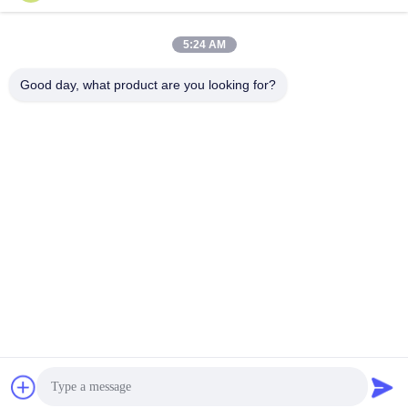
5:24 AM
Good day, what product are you looking for?
Wuxi Special Ceramic Electrical Co.,Ltd
zpp@wxspecialcera.com.cn
17351500728
Jalan Longshan No.4, Distrik Xinwu, Kota Wuxi, Provinsi
Jiangsu
Cina Kualitas Baik Keramik Al2O3 Pemasok. Hak cipta ©
2021-2026 Wuxi Special Ceramic Electrical Co.,Ltd . Seluruh
hak cipta.