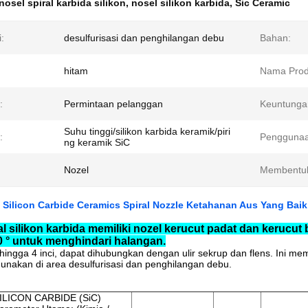
nosel spiral karbida silikon
,
nosel silikon karbida
,
Sic Ceramic
i:
desulfurisasi dan penghilangan debu
Bahan:
hitam
Nama Prod
:
Permintaan pelanggan
Keuntunga
Suhu tinggi/silikon karbida keramik/piri
:
Penggunaa
ng keramik SiC
Nozel
Membentu
 Silicon Carbide Ceramics Spiral Nozzle Ketahanan Aus Yang Baik
al silikon karbida memiliki nozel kerucut padat dan kerucut
0 ° untuk menghindari halangan.
i hingga 4 inci, dapat dihubungkan dengan ulir sekrup dan flens. Ini me
unakan di area desulfurisasi dan penghilangan debu.
ILICON CARBIDE (SiC)