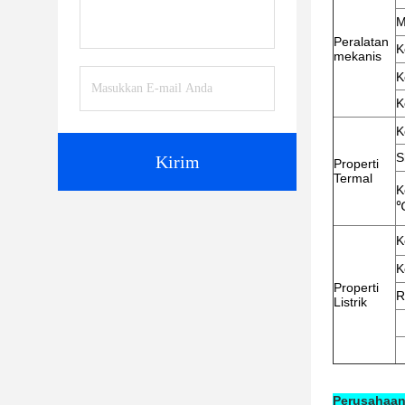
M
Peralatan
K
mekanis
K
K
K
S
Kirim
Properti
Termal
K
℃
K
K
Properti
R
Listrik
Perusahaan