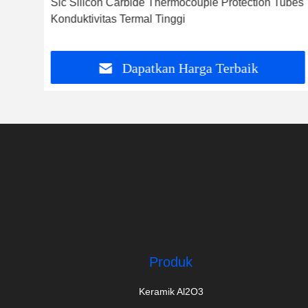
Sic Silicon Carbide Thermocouple Protection Tubes
Konduktivitas Termal Tinggi
Dapatkan Harga Terbaik
Produk
Keramik Al2O3