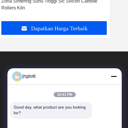
Zona Sintering Suhu Tinggi Sic Silicon Carbide
Sic 
Rollers Kiln
Sili
Dapatkan Harga Terbaik
jhgtotti
10:41 PM
Good day, what product are you looking 
Tautan Langsung
for?
Profil Perusahaan