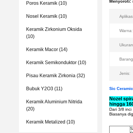
Menyoroti:
Poros Keramik
(10)
Nosel Keramik
(10)
Aplikas
Keramik Zirkonium Oksida
Warna:
(10)
Ukuran
Keramik Macor
(14)
Barang
Keramik Semikonduktor
(10)
Jenis:
Pisau Keramik Zirkonia
(32)
Bubuk Y2O3
(11)
Sic Ceramic
Nozel spir
Keramik Aluminium Nitrida
hingga 16
(20)
Dari 3/8 inc
Biasanya dig
Keramik Metalized
(10)
S