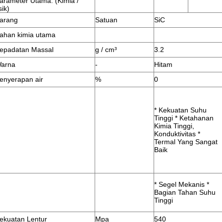
arameter Utama: (Kimia /
sik)
arang
Satuan
SiC
ahan kimia utama
epadatan Massal
g / cm³
3.2
arna
-
Hitam
enyerapan air
%
0
* Kekuatan Suhu
Tinggi * Ketahanan
Kimia Tinggi,
Konduktivitas *
Termal Yang Sangat
Baik
* Segel Mekanis *
Bagian Tahan Suhu
Tinggi
ekuatan Lentur
Mpa
540