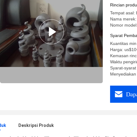
Rincian prod
Tempat asal:
Nama merek: 
Nomor model:
Syarat Pemba
Kuantitas min
Harga: us$10
Kemasan rinci
Waktu pengir
Syarat-syarat
Menyediakan
Dapa
duk
Deskripsi Produk