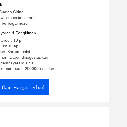
uk
 Buatan China
wuxi special ceramic
 berbagai nozel
yaran & Pengiriman
 Order: 10 p
~us$100/p
an: Karton, palet
iman: Dapat dinegosiasikan
 pembayaran: T / T
 kemampuan: 200000p / bulan
tkan Harga Terbaik