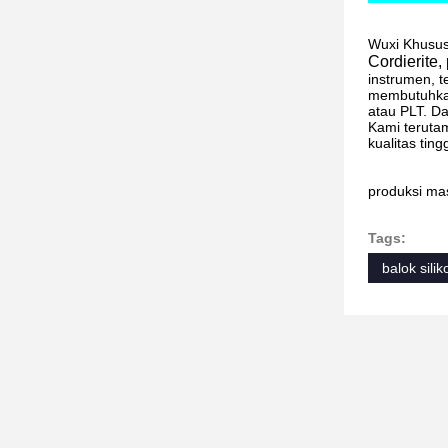
Wuxi Khusus
Cordierite,
instrumen, t
membutuhkan
atau PLT. Da
Kami teruta
kualitas tin
produksi ma
Tags:
balok silik