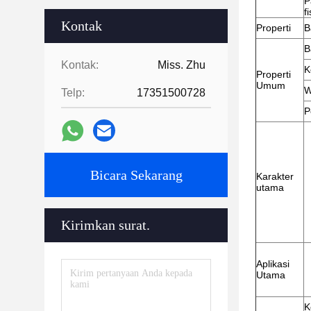
P
fi
Kontak
Properti
B
B
Kontak:
Miss. Zhu
K
Properti
Umum
W
Telp:
17351500728
P
Bicara Sekarang
Karakter
utama
Kirimkan surat.
Aplikasi
Utama
K