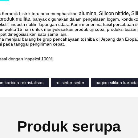
alumina, Silicon nitride, Sil
 Keramik Listrik terutama menghasilkan
 produk mullite
, banyak digunakan dalam pengelasan logam, konduktor 
ekstil, industri nuklir, lapangan udara.Kami menerima hasil percobaa
 waktu 15 hari untuk menyelesaikan produk uji coba. produksi biasa
pat dinegosiasikan satu sama lain.
ma menjual barang ke grup pencahayaan toshiba di Jepang dan Eropa
ggi pada tanggal pengiriman cepat.
ssal dengan inspeksi 100%
on karbida rekristalisasi
rol sinter sinter
bagian silikon karbida
Produk serupa