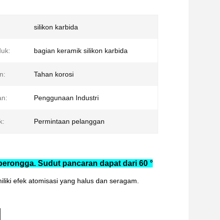
silikon karbida
uk:
bagian keramik silikon karbida
n:
Tahan korosi
n:
Penggunaan Industri
k:
Permintaan pelanggan
 berongga. Sudut pancaran dapat dari 60 °
miliki efek atomisasi yang halus dan seragam.