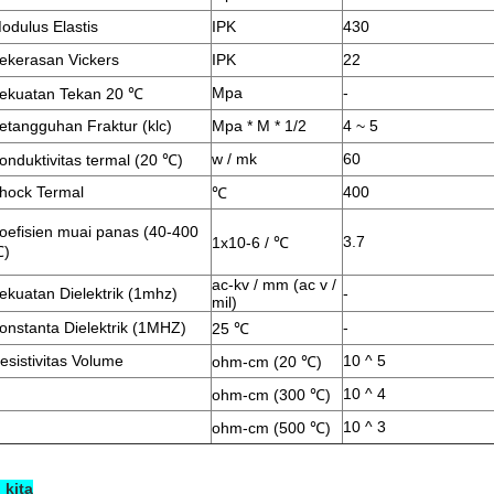
odulus Elastis
IPK
430
ekerasan Vickers
IPK
22
Mpa
-
ekuatan Tekan 20 ℃
etangguhan Fraktur (klc)
Mpa * M * 1/2
4 ~ 5
w / mk
60
onduktivitas termal (20 ℃)
hock Termal
400
℃
oefisien muai panas (40-400
3.7
1x10-6 / ℃
)
ac-kv / mm (ac v /
ekuatan Dielektrik (1mhz)
-
mil)
onstanta Dielektrik (1MHZ)
-
25 ℃
esistivitas Volume
10 ^ 5
ohm-cm (20 ℃)
10 ^ 4
ohm-cm (300 ℃)
10 ^ 3
ohm-cm (500 ℃)
 kita